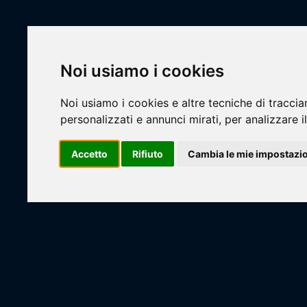
Scheda Impi
Noi usiamo i cookies
Livescore
Livescore
Impianti
Campionati
Noi usiamo i cookies e altre tecniche di traccia
personalizzati e annunci mirati, per analizzare il
Squadre
Accetto
Rifiuto
Cambia le mie impostazi
Impianti
Basket
Palestra Ferranti
Alberghiero Casalecchio
Baltur Arena