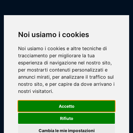
Scheda Impianto
Livescore
Impianti
Basket
Noi usiamo i cookies
Palestra San Francesco di Scandiano
Noi usiamo i cookies e altre tecniche di
tracciamento per migliorare la tua
esperienza di navigazione nel nostro sito,
per mostrarti contenuti personalizzati e
annunci mirati, per analizzare il traffico sul
nostro sito, e per capire da dove arrivano i
Loading...
nostri visitatori.
Accetto
Rifiuto
Cambia le mie impostazioni