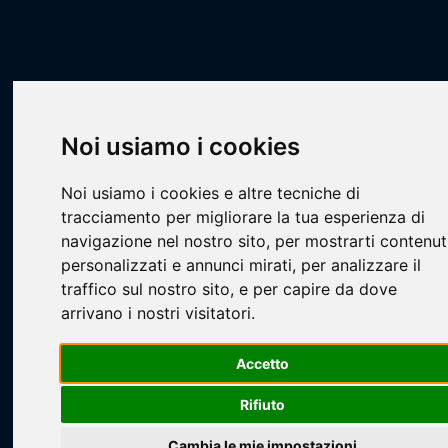
Scheda Squadra
Livescore
Squadre
Calcio a 7
CA7 - COPPA CSI GLASS
Aston Birra
Noi usiamo i cookies
Noi usiamo i cookies e altre tecniche di
tracciamento per migliorare la tua esperienza di
navigazione nel nostro sito, per mostrarti contenut
personalizzati e annunci mirati, per analizzare il
traffico sul nostro sito, e per capire da dove
arrivano i nostri visitatori.
Loading...
Accetto
Rifiuto
Cambia le mie impostazioni