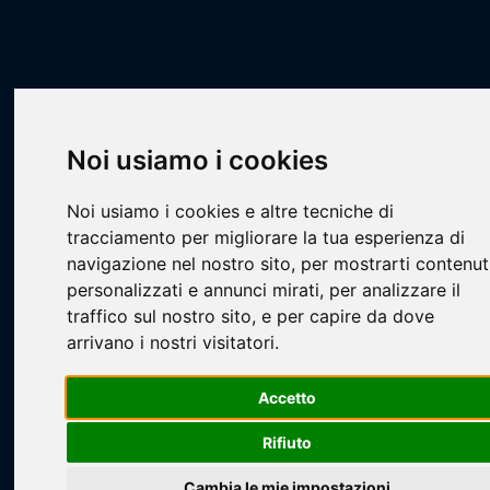
Scheda Squadra
Livescore
Squadre
Calcio a 7
CA7 - COPPA CSI STEEL
Il lazzarone
Noi usiamo i cookies
Noi usiamo i cookies e altre tecniche di
tracciamento per migliorare la tua esperienza di
navigazione nel nostro sito, per mostrarti contenut
personalizzati e annunci mirati, per analizzare il
traffico sul nostro sito, e per capire da dove
arrivano i nostri visitatori.
Loading...
Accetto
Rifiuto
Cambia le mie impostazioni