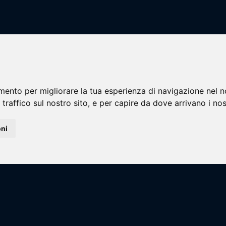
adra
e
Calcio a 7
CA7 - OVER 35
Real Madrink
mento per migliorare la tua esperienza di navigazione nel n
 traffico sul nostro sito, e per capire da dove arrivano i nost
oni
ng...