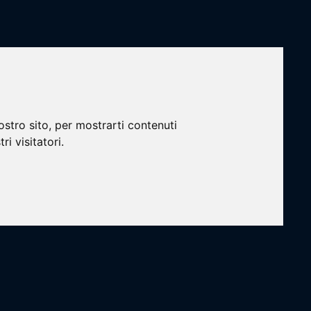
Login
Rosa
Staff
Risultati
Marcatori ed MVP
ostro sito, per mostrarti contenuti
ri visitatori.
Loading...