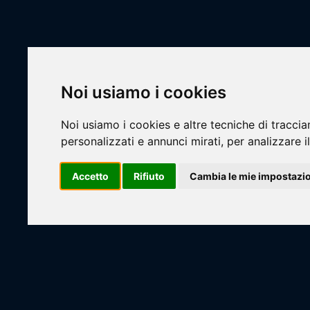
Scheda Squ
Livescore
Livescore
Squadr
Noi usiamo i cookies
Campionati
Noi usiamo i cookies e altre tecniche di traccia
Squadre
personalizzati e annunci mirati, per analizzare il
Basket
Accetto
Rifiuto
Cambia le mie impostazi
Calcio
Loadi
Calcio a 5 Maschile
Calcio a 7
CA7 - COPPA CSI GLASS
CA7 - COPPA CSI ROCK