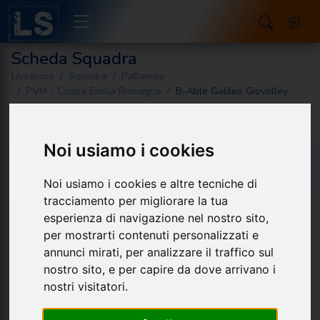
Scheda Squadra
Livescore
Squadre
Pallavolo
PVM - Coppa Emilia Romagna
B-Able Galileo Giovolley
Noi usiamo i cookies
Dettagli
Noi usiamo i cookies e altre tecniche di
tracciamento per migliorare la tua
B-Able Galileo
esperienza di navigazione nel nostro sito,
Giovolley
per mostrarti contenuti personalizzati e
STAGIONE
annunci mirati, per analizzare il traffico sul
2025 - 2026
nostro sito, e per capire da dove arrivano i
nostri visitatori.