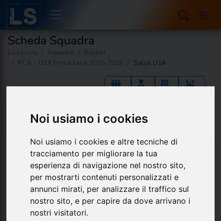
Scheda Squadra
Livescore
Squadre
Basket
PCA - U14 Prima fase 2025-2026
Salus U14
Noi usiamo i cookies
Dettagli
Noi usiamo i cookies e altre tecniche di
Salus U14
tracciamento per migliorare la tua
STAGIONE
esperienza di navigazione nel nostro sito,
2025 - 2026
per mostrarti contenuti personalizzati e
annunci mirati, per analizzare il traffico sul
nostro sito, e per capire da dove arrivano i
nostri visitatori.