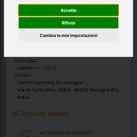
Società
Salus Pallacanestro Bologna
Accetto
Sport
Basket
Categoria
Giovanile
Rifiuto
Social media
Cambia le mie impostazioni
Campionati
PCA - U14 Prima fase 2025-2026
Giorni gara
Lunedi
18:15
ore:
Impianti
Centro Sportivo Arcoveggio
Via di Corticella, 180/4, 40129 Bologna BO,
Italia
Referenti squadra
WTNnYzliS
WTNnYzliS