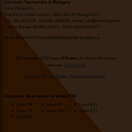
Comitato Territoriale di Bologna
Villa Pallavicini
Via Marco Emilio Lepido, 196/3, 40132 Bologna BO
Tel. 051 405318 - fax 051 406578 - email: info@csibologna.it
Codice fiscale: 80089150371 - P.IVA: 04331070377
IBAN: IT04X0707202400000000182956 EmilBanca
© Copyright 2026
Luca D'Ardes
. All Rights Reserved
Versione:
24.11.02.00
Contatti
Privacy Policy
Preferenze cookies
Autobus da e verso la sede CSI
Linea 54
Linea 87
Linea 651
Linea 79
Linea 646
Linea 673
Linea 80