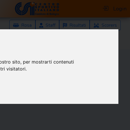
Login
Rosa
Staff
Risultati
Scorers
ostro sito, per mostrarti contenuti
ri visitatori.