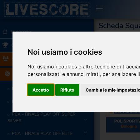
Scheda Squ
Livescore
Livescore
Squadr
Villaggio del Fan
Campionati
Noi usiamo i cookies
Squadre
Dettagli
Noi usiamo i cookies e altre tecniche di traccia
personalizzati e annunci mirati, per analizzare il
Basket
PCA - TOP ELITE PLAY OFF
Accetto
Rifiuto
Cambia le mie impostazi
PCA - Elite
PCA - FINALS PLAY OFF SUPER
SILVER
PCA - FINALS PLAY-OFF ELITE