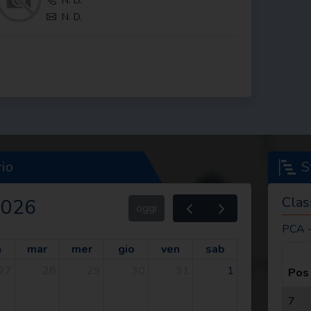
N. D.
N. D.
io
S
Clas
2026
oggi
PCA -
n
mar
mer
gio
ven
sab
27
28
29
30
31
1
Pos
7