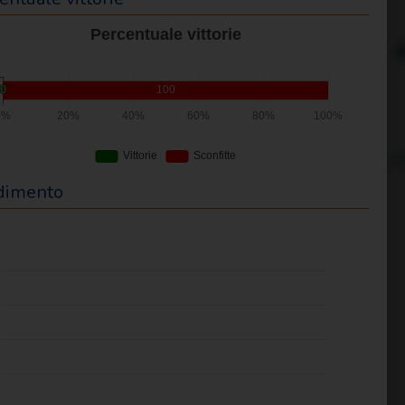
oup.calendar.google.com/public/basic.ics
dimento