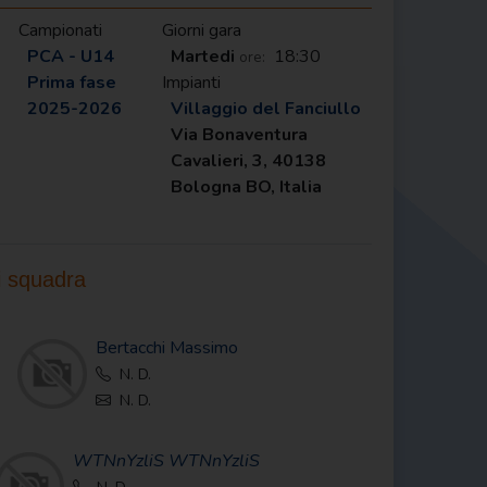
Campionati
Giorni gara
PCA - U14
Martedi
18:30
ore:
Prima fase
Impianti
2025-2026
Villaggio del Fanciullo
Via Bonaventura
Cavalieri, 3, 40138
Bologna BO, Italia
i squadra
Bertacchi Massimo
N. D.
N. D.
WTNnYzliS
WTNnYzliS