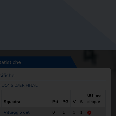
tatistiche
sifiche
 U14 SILVER FINALI
Ultime
Squadra
Pti
PG
V
S
cinque
Villaggio del
0
1
0
1