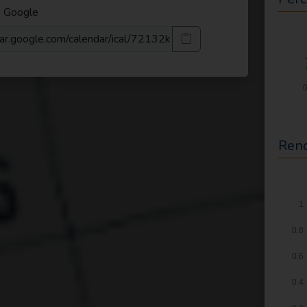
o Google
ndar.google.com/calendar/ical/72132k1nrtcah0psru9g8gj998%40gr
Ren