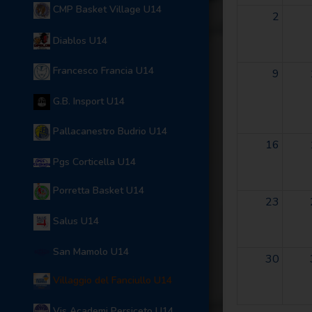
CMP Basket Village U14
2
Diablos U14
Francesco Francia U14
9
G.B. Insport U14
Pallacanestro Budrio U14
16
Pgs Corticella U14
Porretta Basket U14
23
Salus U14
San Mamolo U14
30
Villaggio del Fanciullo U14
Vis Academi Persiceto U14