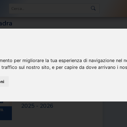
adra
e
Basket
PCA - U14 Prima fase 2025-2026
ciullo U14
mento per migliorare la tua esperienza di navigazione nel n
 traffico sul nostro sito, e per capire da dove arrivano i nost
Villaggio del
oni
Fanciullo U14
STAGIONE
2025 - 2026