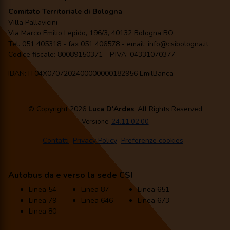
Comitato Territoriale di Bologna
Villa Pallavicini
Via Marco Emilio Lepido, 196/3, 40132 Bologna BO
Tel. 051 405318 - fax 051 406578 - email: info@csibologna.it
Codice fiscale: 80089150371 - P.IVA: 04331070377
IBAN: IT04X0707202400000000182956 EmilBanca
© Copyright 2026
Luca D'Ardes
. All Rights Reserved
Versione:
24.11.02.00
Contatti
Privacy Policy
Preferenze cookies
Autobus da e verso la sede CSI
Linea 54
Linea 87
Linea 651
Linea 79
Linea 646
Linea 673
Linea 80