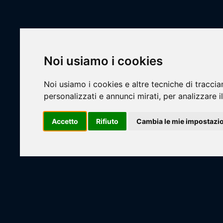
Scheda Squ
Livescore
Livescore
Squadr
Noi usiamo i cookies
Campionati
Noi usiamo i cookies e altre tecniche di traccia
Squadre
personalizzati e annunci mirati, per analizzare il
Basket
Accetto
Rifiuto
Cambia le mie impostazi
Calcio
Loadi
Calcio a 5 Maschile
Calcio a 7
CA7 - COPPA CSI GLASS
CA7 - COPPA CSI ROCK