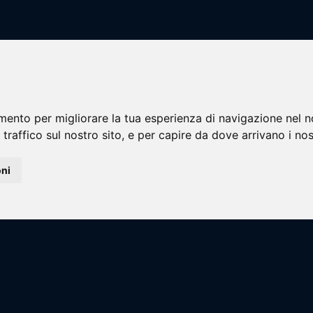
adra
e
Calcio a 7
CA7 - STILL
Boca Direct
mento per migliorare la tua esperienza di navigazione nel n
 traffico sul nostro sito, e per capire da dove arrivano i nost
oni
ng...