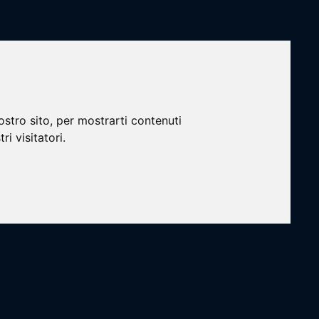
Login
Rosa
Staff
Risultati
Marcatori ed MVP
ostro sito, per mostrarti contenuti
ri visitatori.
Loading...