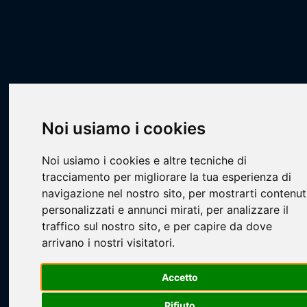
Scheda Squadra
Livescore
Squadre
Basket
PCA - Silver
PGS Corticella Basket
Noi usiamo i cookies
Noi usiamo i cookies e altre tecniche di
tracciamento per migliorare la tua esperienza di
navigazione nel nostro sito, per mostrarti contenut
personalizzati e annunci mirati, per analizzare il
Loading...
traffico sul nostro sito, e per capire da dove
arrivano i nostri visitatori.
Accetto
Rifiuto