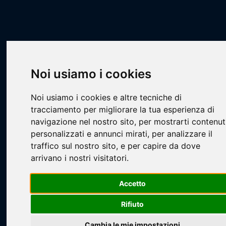
Scheda Squadra
Livescore
Squadre
Calcio a 7
CA7 - COPPA CSI SILVER/IRON
Nepoti
Noi usiamo i cookies
Noi usiamo i cookies e altre tecniche di
tracciamento per migliorare la tua esperienza di
navigazione nel nostro sito, per mostrarti contenut
personalizzati e annunci mirati, per analizzare il
traffico sul nostro sito, e per capire da dove
arrivano i nostri visitatori.
Loading...
Accetto
Rifiuto
Cambia le mie impostazioni